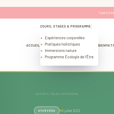
06 52 58
COURS, STAGES & PROGRAMME
Expériences corporelles
Pratiques holistiques
ACCUEIL
BIENFAIT
Immersions nature
Programme Écologie de l'Être
›
›
ACCUEIL
BLOG
AYURVÉDA
13 juillet 2022
AYURVÉDA