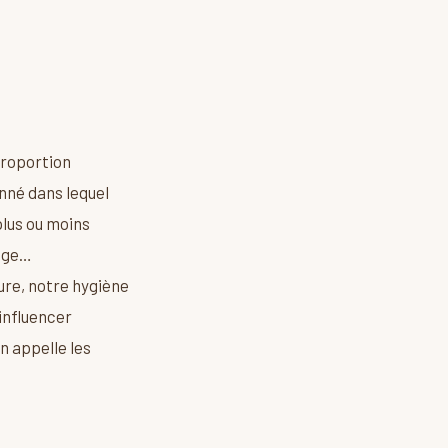
proportion
nné dans lequel
 plus ou moins
’âge…
ure, notre hygiène
 influencer
n appelle les