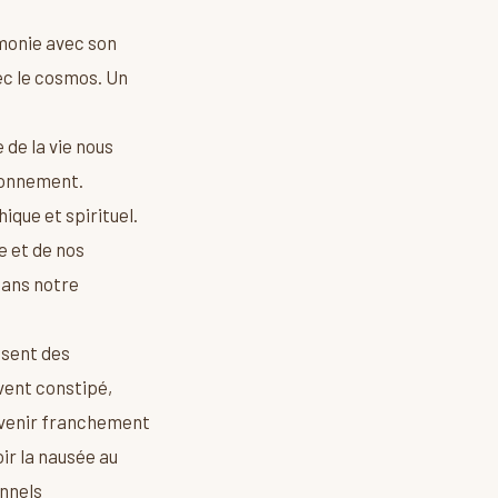
rmonie avec son
ec le cosmos. Un
de la vie nous
ronnement.
ique et spirituel.
e et de nos
 dans notre
ssent des
vent constipé,
devenir franchement
oir la nausée au
onnels