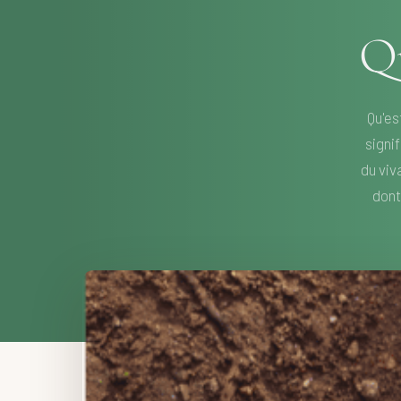
Qu
Qu'es
signi
du viv
dont