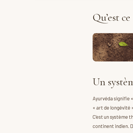
Qu’est ce
Un systèm
Ayurvéda signifie «
« art de longévité 
C’est un système t
continent indien. 