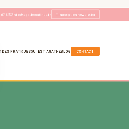
 97 51
info@agathecatinat.fr
Inscription newsletter
S DES PRATIQUES
QUI EST AGATHE
BLOG
CONTACT