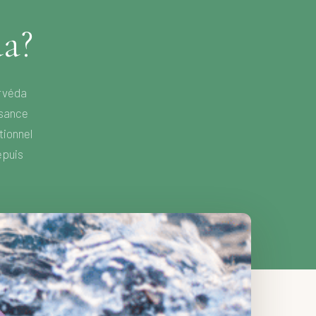
da?
urvéda
ssance
tionnel
epuis