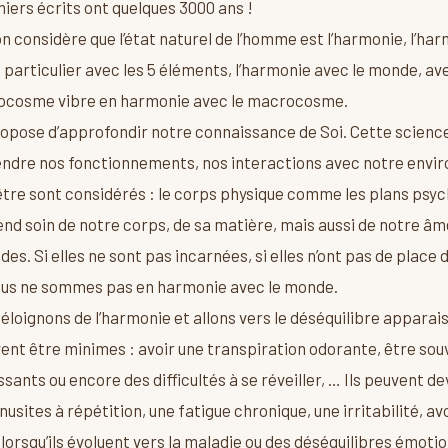
miers écrits ont quelques 3000 ans !
on considère que l’état naturel de l’homme est l’harmonie, l’ha
particulier avec les 5 éléments, l’harmonie avec le monde, av
rocosme vibre en harmonie avec le macrocosme.
opose d’approfondir notre connaissance de Soi. Cette science 
dre nos fonctionnements, nos interactions avec notre envi
’être sont considérés : le corps physique comme les plans psych
rend soin de notre corps, de sa matière, mais aussi de notre âm
es. Si elles ne sont pas incarnées, si elles n’ont pas de place
nous ne sommes pas en harmonie avec le monde.
éloignons de l’harmonie et allons vers le déséquilibre apparai
vent être minimes : avoir une transpiration odorante, être sou
ssants ou encore des difficultés à se réveiller, … Ils peuvent 
usites à répétition, une fatigue chronique, une irritabilité, av
 lorsqu’ils évoluent vers la maladie ou des déséquilibres émoti