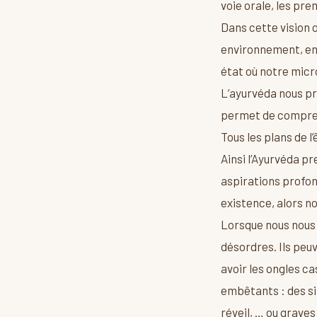
voie orale, les pre
Dans cette vision 
environnement, en 
état où notre mic
L’ayurvéda nous pr
permet de compren
Tous les plans de l
Ainsi l’Ayurvéda p
aspirations profond
existence, alors 
Lorsque nous nous 
désordres. Ils peu
avoir les ongles ca
embêtants : des sin
réveil, … ou graves