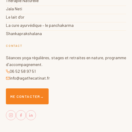
Thérapie Naturelle
Jala Neti
Le lait d’or
La cure ayurvédique – le panchakarma
Shankaprakshalana
CONTACT
Séances yoga régulières, stages et retraites en nature, programme
d'accompagnement.
06 52 58 97 51
info@agathecatinat.fr
ME CONTACTER
→