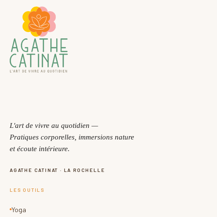
POUR QUI ?
Contre-indications à Shankaprakshalana
Les personnes en gros déséquilibre Vata, très fatiguée ou
ayant des douleurs fortes aux genoux devraient éviter.
Contre-indications :
grossesse,
ulcère à l’estomac,
constipation sévère,
occlusion intestinale,
hypertension non régulée
L'art de vivre au quotidien —
prise de médicament obligatoire le matin.
Pratiques corporelles, immersions nature
Pour les personnes ayant des problèmes de santé demander
et écoute intérieure.
l’avis de votre médecin.
MODALITÉS DE PAIEMENT
AGATHE CATINAT · LA ROCHELLE
POLITIQUE D'ANNULATION
LES OUTILS
MATÉRIEL
Yoga
Une liste vous sera envoyée par mail. Tapis et coussin