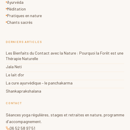
Ayurvéda
disponibles sur demande.
Méditation
Pratiques en nature
Chants sacrés
M'INSCRIRE MAINTENANT →
DERNIERS ARTICLES
Les Bienfaits du Contact avec la Nature : Pourquoi la Forêt est une
Thérapie Naturelle
Jala Neti
Le lait d’or
La cure ayurvédique – le panchakarma
Shankaprakshalana
CONTACT
Séances yoga régulières, stages et retraites en nature, programme
d'accompagnement.
06 52 58 97 51