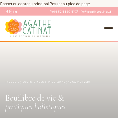
Passer au contenu principal
Passer au pied de page
06 52 58 97 51
info@agathecatinat.fr
›
›
ACCUEIL
COURS, STAGES & PROGRAMME
YOGA AYURVÉDA
Équilibre de vie &
pratiques holistiques