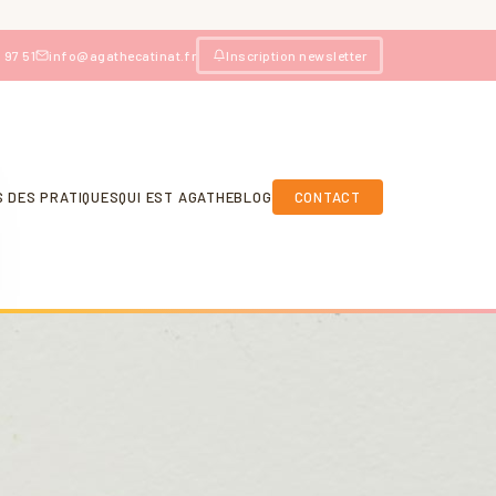
 97 51
info@agathecatinat.fr
Inscription newsletter
S DES PRATIQUES
QUI EST AGATHE
BLOG
CONTACT