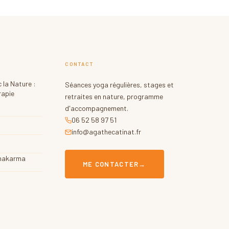
CONTACT
 la Nature :
Séances yoga régulières, stages et
rapie
retraites en nature, programme
d'accompagnement.
06 52 58 97 51
info@agathecatinat.fr
chakarma
ME CONTACTER
→