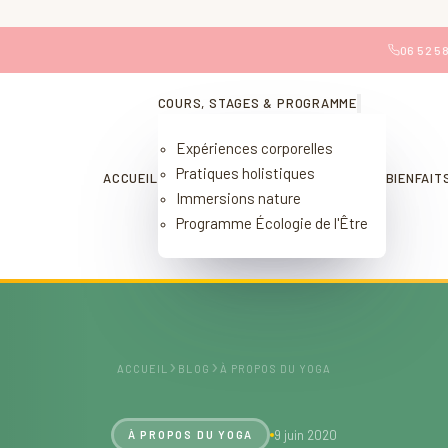
06 52 58
COURS, STAGES & PROGRAMME
Expériences corporelles
Pratiques holistiques
ACCUEIL
BIENFAIT
Immersions nature
Programme Écologie de l'Être
›
›
ACCUEIL
BLOG
À PROPOS DU YOGA
9 juin 2020
À PROPOS DU YOGA