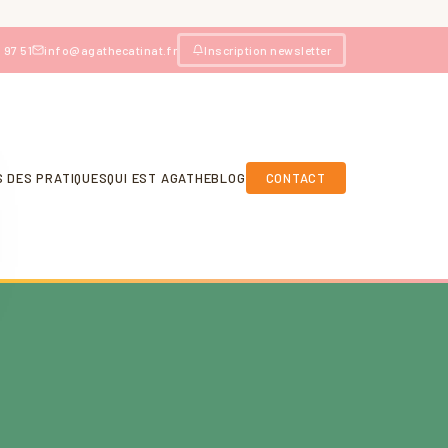
 97 51
info@agathecatinat.fr
Inscription newsletter
S DES PRATIQUES
QUI EST AGATHE
BLOG
CONTACT