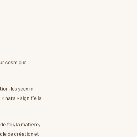
eur cosmique
ion, les yeux mi-
« nata » signifie la
e feu, la matière,
cle de création et