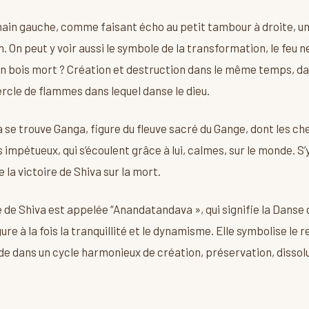
ain gauche, comme faisant écho au petit tambour à droite, u
n. On peut y voir aussi le symbole de la transformation, le feu n
’un bois mort ? Création et destruction dans le même temps, da
ercle de flammes dans lequel danse le dieu.
a se trouve Ganga, figure du fleuve sacré du Gange, dont les c
s impétueux, qui s’écoulent grâce à lui, calmes, sur le monde. S’
 la victoire de Shiva sur la mort.
de Shiva est appelée “Anandatandava », qui signifie la Danse de
re à la fois la tranquillité et le dynamisme. Elle symbolise le
e dans un cycle harmonieux de création, préservation, dissoluti