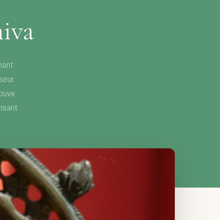
hiva
nant
nseur
rouve
ansant