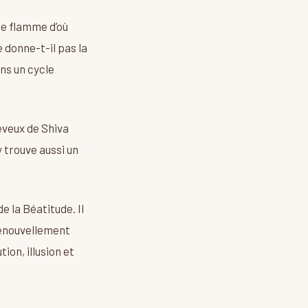
ne flamme d’où
e donne-t-il pas la
ns un cycle
heveux de Shiva
y trouve aussi un
 la Béatitude. Il
 renouvellement
on, illusion et