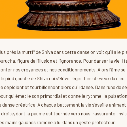
lus près la murti* de Shiva dans cette danse on voit qu’il a le pi
ha, figure de l’illusion et l’ignorance. Pour danser la vie il 
onter nos croyances et nos conditionnements. Alors l’âme se l
le pied gauche de Shiva qui s’élève, léger. Les cheveux du dieu
e déploient et tourbillonnent alors qu’il danse. Dans l’une de se
bour qui émet le son primordial et donne le rythme, la pulsatio
danse créatrice. A chaque battement la vie s’éveille animant l’air
 droite, dont la paume est tournée vers nous, rassurante, invit
 ses mains gauches ramène à lui dans un geste protecteur.