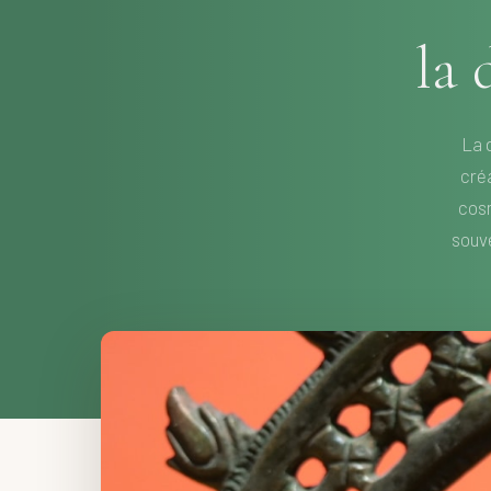
la 
La 
créa
cosm
souve