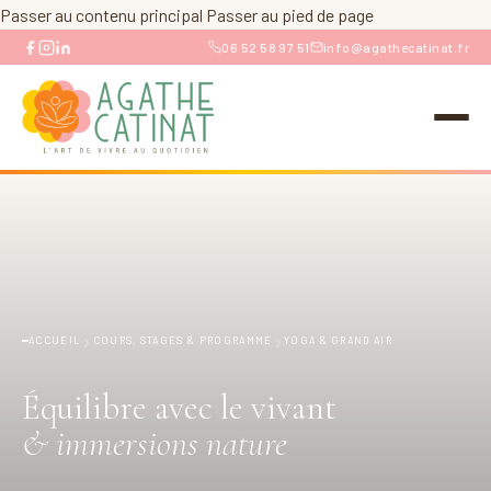
Passer au contenu principal
Passer au pied de page
06 52 58 97 51
info@agathecatinat.fr
›
›
ACCUEIL
COURS, STAGES & PROGRAMME
YOGA & GRAND AIR
Équilibre avec le vivant
& immersions nature