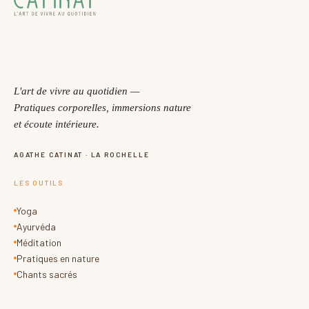
sans dénivelé.
MODALITÉS DE PAIEMENT
POLITIQUE D'ANNULATION
MATÉRIEL
L'art de vivre au quotidien —
Une liste vous sera envoyée par mail. Tapis et coussin
Pratiques corporelles, immersions nature
disponibles sur demande.
et écoute intérieure.
AGATHE CATINAT · LA ROCHELLE
M'INSCRIRE MAINTENANT →
LES OUTILS
Yoga
Ayurvéda
Méditation
Pratiques en nature
Chants sacrés